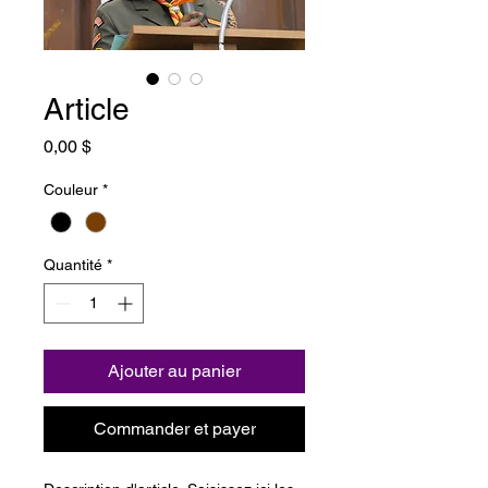
Article
Prix
0,00 $
Couleur
*
Quantité
*
Ajouter au panier
Commander et payer