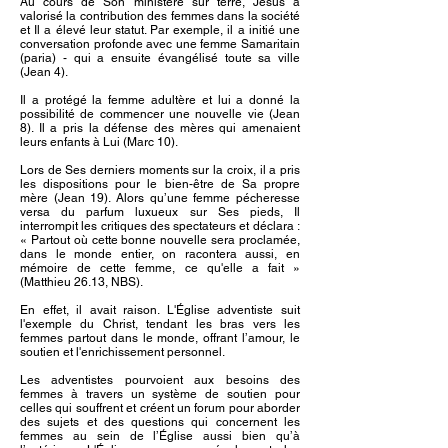
Au cours de Son ministère sur terre, Jésus a
valorisé la contribution des femmes dans la société
et Il a élevé leur statut. Par exemple, il a initié une
conversation profonde avec une femme Samaritain
(paria) - qui a ensuite évangélisé toute sa ville
(Jean 4).
Il a protégé la femme adultère et lui a donné la
possibilité de commencer une nouvelle vie (Jean
8). Il a pris la défense des mères qui amenaient
leurs enfants à Lui (Marc 10).
Lors de Ses derniers moments sur la croix, il a pris
les dispositions pour le bien-être de Sa propre
mère (Jean 19). Alors qu’une femme pécheresse
versa du parfum luxueux sur Ses pieds, Il
interrompit les critiques des spectateurs et déclara :
« Partout où cette bonne nouvelle sera proclamée,
dans le monde entier, on racontera aussi, en
mémoire de cette femme, ce qu'elle a fait »
(Matthieu 26.13, NBS).
En effet, il avait raison. L'Église adventiste suit
l'exemple du Christ, tendant les bras vers les
femmes partout dans le monde, offrant l’amour, le
soutien et l'enrichissement personnel.
Les adventistes pourvoient aux besoins des
femmes à travers un système de soutien pour
celles qui souffrent et créent un forum pour aborder
des sujets et des questions qui concernent les
femmes au sein de l’Église aussi bien qu’à