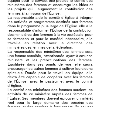
équiper pour le service. elle préside le comité des
ministères des femmes et encourage les idées et
les projets qui augmentent la contribution des
femmes à la mission de l’Église.
La responsable aide le comité d’Église à intégrer
les activités et programmes destinés aux femmes
dans le programme plus large de l’Église. elle a la
responsabilité d’informer l’Église de la contribution
des ministères des femmes à la vie ecclésiale. pour
sa formation et pour le matériel nécessaire, elle
travaille en relation avec la directrice des
ministères des femmes de la fédération.
La responsable des ministères des femmes sera
une femme sensible, attentionnée, ayant à cœur ce
ministère et les préoccupations des femmes.
Équilibrée dans ses points de vue, elle saura
encourager les autres femmes à cultiver leurs dons
spirituels. Douée pour le travail en équipe, elle
devra être capable de coopérer avec les femmes
de l’Église, avec le pasteur et avec le comité
d’Église.
Le comité des ministères des femmes soutient les
activités de ce ministère auprès des femmes de
l’Église. Ses membres doivent éprouver un intérêt
réel pour le large domaine des besoins des
femmes et des services à leur rendre. Ils doivent
aussi faire preuve de talents et d’expériences
variés.
Ressources – pour les ressources destinées aux
ministères des femmes, voir note 17, p. 268.